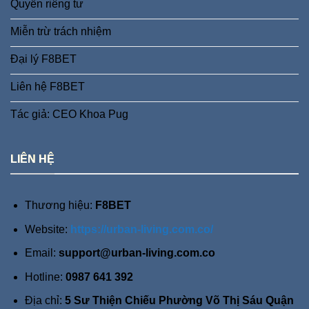
Quyền riêng tư
Miễn trừ trách nhiệm
Đại lý F8BET
Liên hệ F8BET
Tác giả: CEO Khoa Pug
LIÊN HỆ
Thương hiệu:
F8BET
Website:
https://urban-living.com.co/
Email:
support@urban-living.com.co
Hotline:
0987 641 392
Địa chỉ:
5 Sư Thiện Chiếu Phường Võ Thị Sáu Quận