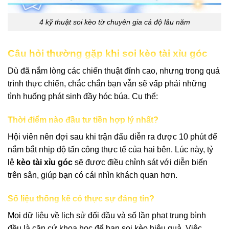
4 kỹ thuật soi kèo từ chuyên gia cá độ lâu năm
Câu hỏi thường gặp khi soi kèo tài xỉu góc
Dù đã nắm lòng các chiến thuật đỉnh cao, nhưng trong quá
trình thực chiến, chắc chắn bạn vẫn sẽ vấp phải những
tình huống phát sinh đầy hóc búa. Cụ thể:
Thời điểm nào đầu tư tiền hợp lý nhất?
Hội viên nên đợi sau khi trận đấu diễn ra được 10 phút để
nắm bắt nhịp độ tấn công thực tế của hai bên. Lúc này, tỷ
lệ
kèo tài xỉu góc
sẽ được điều chỉnh sát với diễn biến
trên sân, giúp bạn có cái nhìn khách quan hơn.
Số liệu thống kê có thực sự đáng tin?
Mọi dữ liệu về lịch sử đối đầu và số lần phạt trung bình
đều là căn cứ khoa học để bạn soi kèo hiệu quả. Việc