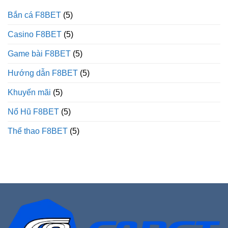
Từ
–
F8BET
Bắn cá F8BET
(5)
Quà
Tặng
Casino F8BET
(5)
Tri
Ân
Hội
Game bài F8BET
(5)
Viên
Hướng dẫn F8BET
(5)
Khuyến mãi
(5)
Nổ Hũ F8BET
(5)
Thể thao F8BET
(5)