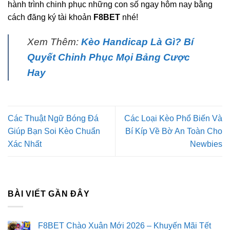
hành trình chinh phục những con số ngay hôm nay bằng
cách đăng ký tài khoản
F8BET
nhé!
Xem Thêm:
Kèo Handicap Là Gì? Bí
Quyết Chinh Phục Mọi Bảng Cược
Hay
Các Thuật Ngữ Bóng Đá
Các Loại Kèo Phổ Biến Và
Giúp Bạn Soi Kèo Chuẩn
Bí Kíp Về Bờ An Toàn Cho
Xác Nhất
Newbies
BÀI VIẾT GẦN ĐÂY
F8BET Chào Xuân Mới 2026 – Khuyến Mãi Tết