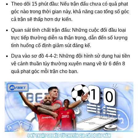
Theo dõi 15 phút đầu: Nếu trận đấu chưa có quả phạt
góc nào trong thời gian này, khả năng cao tổng số góc
cả trận sẽ thấp hơn dự kiến.
Quan sát tính chất trận đấu: Những cuộc đối đầu loại
trực tiếp thường diễn ra thận trọng, dẫn đến số lượng
tình huống cố định giảm sút đáng kể.
Dựa vào sơ đồ 4-4-2: Những đội hình sử dụng hai tiền
vệ cánh thuần túy thường xuyên mang về từ 6 đến 8
quả phạt góc mỗi trận cho bạn.