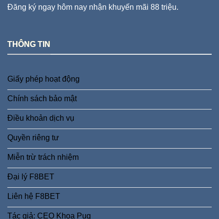
Đăng ký ngay hôm nay nhận khuyến mãi 88 triệu.
THÔNG TIN
Giấy phép hoạt động
Chính sách bảo mật
Điều khoản dịch vụ
Quyền riêng tư
Miễn trừ trách nhiệm
Đại lý F8BET
Liên hệ F8BET
Tác giả: CEO Khoa Pug