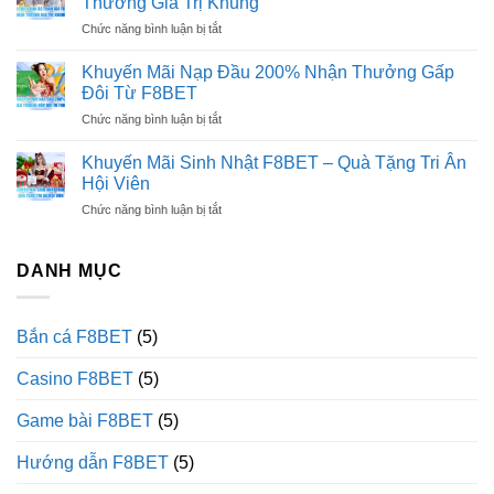
Thưởng Giá Trị Khủng
Bí
Tết
ở
Chức năng bình luận bị tắt
Ẩn
Lộc
Giới
Siêu
Lá
Thiệu
Khủng
Khuyến Mãi Nạp Đầu 200% Nhận Thưởng Gấp
Đầy
Bạn
Chỉ
Đôi Từ F8BET
Nhà
Bè
Có
ở
Chức năng bình luận bị tắt
Tham
Tại
Khuyến
Gia
Nhà
Mãi
F8BET
Khuyến Mãi Sinh Nhật F8BET – Quà Tặng Tri Ân
Cái
Nạp
Nhận
Hội Viên
F8BET
Đầu
Thưởng
ở
Chức năng bình luận bị tắt
200%
Giá
Khuyến
Nhận
Trị
Mãi
Thưởng
Khủng
Sinh
DANH MỤC
Gấp
Nhật
Đôi
F8BET
Từ
–
F8BET
Bắn cá F8BET
(5)
Quà
Tặng
Casino F8BET
(5)
Tri
Ân
Hội
Game bài F8BET
(5)
Viên
Hướng dẫn F8BET
(5)