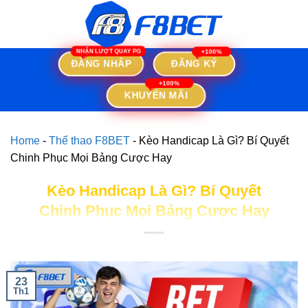
Bỏ
qua
nội
dung
ĐĂNG NHÂP
ĐĂNG KÝ
KHUYẾN MÃI
Home
-
Thể thao F8BET
-
Kèo Handicap Là Gì? Bí Quyết
Chinh Phục Mọi Bảng Cược Hay
Kèo Handicap Là Gì? Bí Quyết
Chinh Phục Mọi Bảng Cược Hay
23
Th1