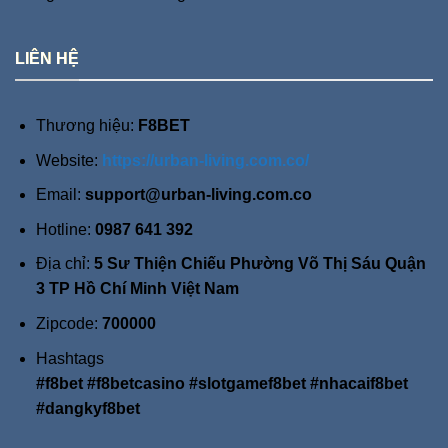
LIÊN HỆ
Thương hiệu:
F8BET
Website:
https://urban-living.com.co/
Email:
support@urban-living.com.co
Hotline:
0987 641 392
Địa chỉ:
5 Sư Thiện Chiếu Phường Võ Thị Sáu Quận
3 TP Hồ Chí Minh Việt Nam
Zipcode:
700000
Hashtags
#f8bet #f8betcasino #slotgamef8bet #nhacaif8bet
#dangkyf8bet