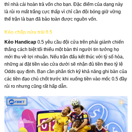
thì nhà cái hoàn trả vốn cho bạn. Đặc điểm của dạng này
là rủi ro mất trắng cực thấp vì chỉ cần đội bóng giữ vững
thế trận là bạn đã bảo toàn được nguồn vốn.
Kèo chấp nửa trái 0.5
Kèo Handicap
0.5 yêu cầu đội cửa trên phải giành chiến
thắng cách biệt tối thiểu một bàn thì người tin tưởng họ
mới thu về lợi nhuận. Nếu trận đấu kết thúc với tỷ số hòa,
những ai đặt tiền vào cửa dưới sẽ nhận đủ tiền theo tỷ lệ
Odds quy định. Bạn cần phân tích kỹ khả năng ghi bàn của
các tiền đạo chủ chốt trước khi xuống tiền vào mốc 0.5 đầy
rủi ro nhưng cũng rất hấp dẫn.