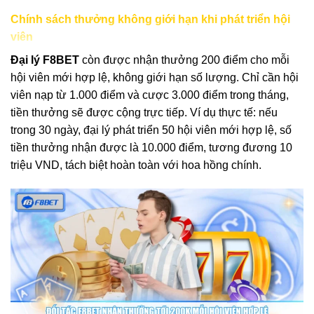
Chính sách thưởng không giới hạn khi phát triển hội
viên
Đại lý F8BET
còn được nhận thưởng 200 điểm cho mỗi
hội viên mới hợp lệ, không giới hạn số lượng. Chỉ cần hội
viên nạp từ 1.000 điểm và cược 3.000 điểm trong tháng,
tiền thưởng sẽ được cộng trực tiếp. Ví dụ thực tế: nếu
trong 30 ngày, đại lý phát triển 50 hội viên mới hợp lệ, số
tiền thưởng nhận được là 10.000 điểm, tương đương 10
triệu VND, tách biệt hoàn toàn với hoa hồng chính.