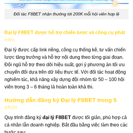
Đối tác F8BET nhận thưởng tới 200K mỗi hội viên hợp lệ
Đại lý F8BET được hỗ trợ chiến lược và công cụ phát
triển
Đại lý được cấp link riêng, công cụ thống kê, tư vấn chiến
lược tăng trưởng và hỗ trợ nội dung theo từng giai đoạn.
Đội ngũ hỗ trợ theo dõi hiệu suất, gợi ý phương án tối ưu
chuyển đổi dựa trên dữ liệu thực tế. Với đối tác hoạt động
nghiêm túc, khả năng xây dựng đội nhóm từ 50 – 100 hội
viên trong 3 – 6 tháng là hoàn toàn khả thi.
Hướng dẫn đăng ký Đại lý F8BET trong 5
phút
Quy trình đăng ký
đại lý F8BET
được tối giản, phù hợp cả
cá nhân lẫn doanh nghiệp. Bắt đầu bằng việc làm theo các
bước sau: