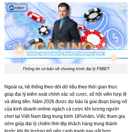
Thông tin cơ bản về chương trình đại lý F8BET
Ngoài ra, hệ thống theo dõi dữ liệu theo thời gian thực
giúp đại lý kiểm soát chính xác số cược, số hội viên hợp lệ
và dòng tiền. Năm 2026 được dự báo là giai đoạn bùng nổ
của kinh doanh online ngách cá cược khi lượng người
chơi tại Việt Nam tăng trung bình 18%/năm. Việc tham gia
sớm giúp đại lý chiếm lĩnh tệp khách hàng trung thành
trước khi thị trường trở nên cạnh tranh gay gắt hơn.