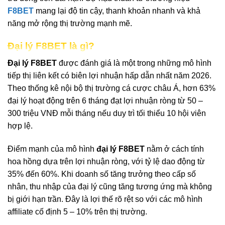
F8BET
mang lại độ tin cậy, thanh khoản nhanh và khả
năng mở rộng thị trường mạnh mẽ.
Đại lý F8BET là gì?
Đại lý F8BET
được đánh giá là một trong những mô hình
tiếp thị liên kết có biên lợi nhuận hấp dẫn nhất năm 2026.
Theo thống kê nội bộ thị trường cá cược châu Á, hơn 63%
đại lý hoạt động trên 6 tháng đạt lợi nhuận ròng từ 50 –
300 triệu VNĐ mỗi tháng nếu duy trì tối thiểu 10 hội viên
hợp lệ.
Điểm mạnh của mô hình
đại lý F8BET
nằm ở cách tính
hoa hồng dựa trên lợi nhuận ròng, với tỷ lệ dao động từ
35% đến 60%. Khi doanh số tăng trưởng theo cấp số
nhân, thu nhập của đại lý cũng tăng tương ứng mà không
bị giới hạn trần. Đây là lợi thế rõ rệt so với các mô hình
affiliate cố định 5 – 10% trên thị trường.