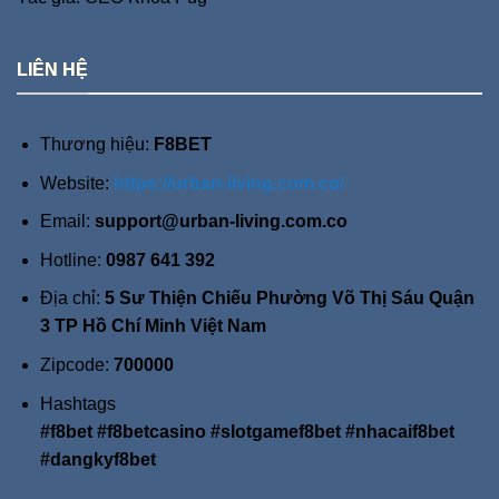
LIÊN HỆ
Thương hiệu:
F8BET
Website:
https://urban-living.com.co/
Email:
support@urban-living.com.co
Hotline:
0987 641 392
Địa chỉ:
5 Sư Thiện Chiếu Phường Võ Thị Sáu Quận
3 TP Hồ Chí Minh Việt Nam
Zipcode:
700000
Hashtags
#f8bet #f8betcasino #slotgamef8bet #nhacaif8bet
#dangkyf8bet