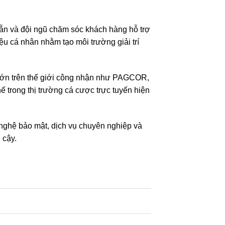
ẫn và đội ngũ chăm sóc khách hàng hỗ trợ
ệu cá nhân nhằm tạo môi trường giải trí
lớn trên thế giới công nhận như PAGCOR,
hế trong thị trường cá cược trực tuyến hiện
 nghệ bảo mật, dịch vụ chuyên nghiệp và
 cậy.