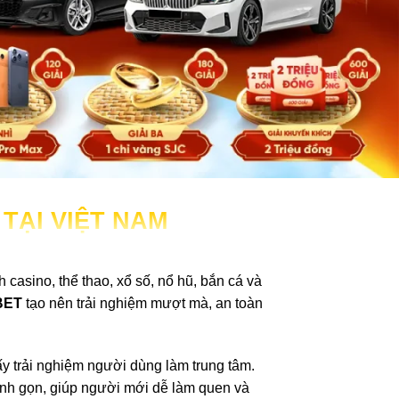
 TẠI VIỆT NAM
 casino, thể thao, xổ số, nổ hũ, bắn cá và
BET
tạo nên trải nghiệm mượt mà, an toàn
y trải nghiệm người dùng làm trung tâm.
hanh gọn, giúp người mới dễ làm quen và