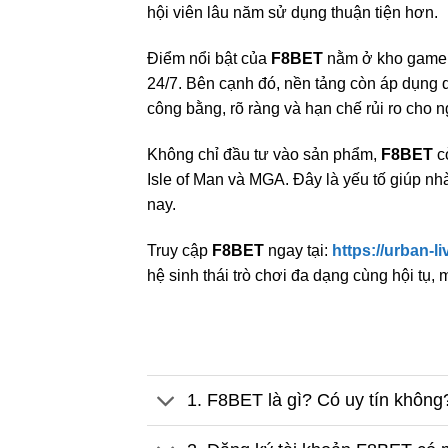
hội viên lâu năm sử dụng thuận tiện hơn.
Điểm nổi bật của
F8BET
nằm ở kho game p
24/7. Bên cạnh đó, nền tảng còn áp dụng qu
công bằng, rõ ràng và hạn chế rủi ro cho 
Không chỉ đầu tư vào sản phẩm,
F8BET
c
Isle of Man và MGA. Đây là yếu tố giúp nhà
nay.
Truy cập
F8BET
ngay tại:
https://urban-l
hệ sinh thái trò chơi đa dạng cùng hội tụ,
1. F8BET là gì? Có uy tín không