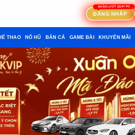
ĐĂNG NHÂP
HỂ THAO
NỔ HŨ
BẮN CÁ
GAME BÀI
KHUYẾN MÃI