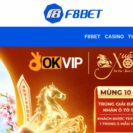
Bỏ
qua
nội
dung
F8BET
CASINO
T