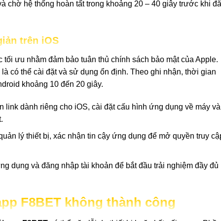
và chờ hệ thống hoàn tất trong khoảng 20 – 40 giây trước khi đ
iản trên iOS
 tối ưu nhằm đảm bảo tuân thủ chính sách bảo mật của Apple.
à có thể cài đặt và sử dụng ổn định. Theo ghi nhận, thời gian
droid khoảng 10 đến 20 giây.
n link dành riêng cho iOS, cài đặt cấu hình ứng dụng về máy và
.
uản lý thiết bị, xác nhận tin cậy ứng dụng để mở quyền truy cậ
ng dụng và đăng nhập tài khoản để bắt đầu trải nghiệm đầy đủ
i app F8BET không thành công