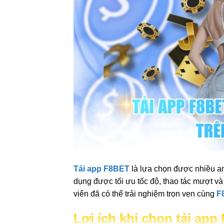
Tải app F8BET
là lựa chọn được nhiều an
dụng được tối ưu tốc độ, thao tác mượt và
viên đã có thể trải nghiệm trọn vẹn cùng
F
Lợi ích khi chọn tải app