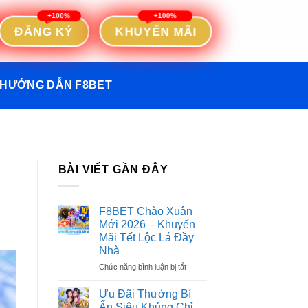
KHUYẾN MÃI
ĐĂNG KÝ
HƯỚNG DẪN F8BET
BÀI VIẾT GẦN ĐÂY
F8BET Chào Xuân
Mới 2026 – Khuyến
Mãi Tết Lộc Lá Đầy
Nhà
ở
Chức năng bình luận bị tắt
F8BET
Chào
Ưu Đãi Thưởng Bí
Xuân
Ẩn Siêu Khủng Chỉ