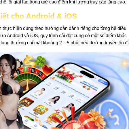
 lỗi giật lag trong giờ cao điểm khi lượng truy cập tăng cao.
tiết cho Android & iOS
 thực hiện đúng theo hướng dẫn dành riêng cho từng hệ điều
a Android và iOS, quy trình cài đặt cũng có một số điểm khác
ng dụng thường chỉ mất khoảng 2 – 5 phút nếu đường truyền ổn đị