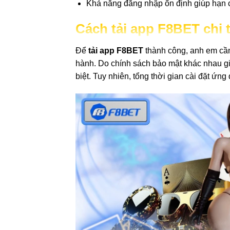
Khả năng đăng nhập ổn định giúp hạn chế
Cách tải app F8BET chi 
Để
tải app F8BET
thành công, anh em cần
hành. Do chính sách bảo mật khác nhau giữ
biệt. Tuy nhiên, tổng thời gian cài đặt ứ