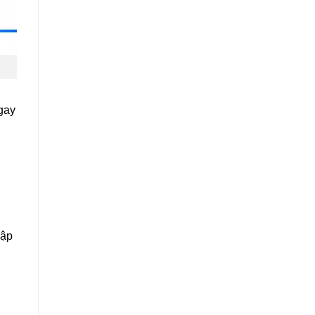
gay
cập