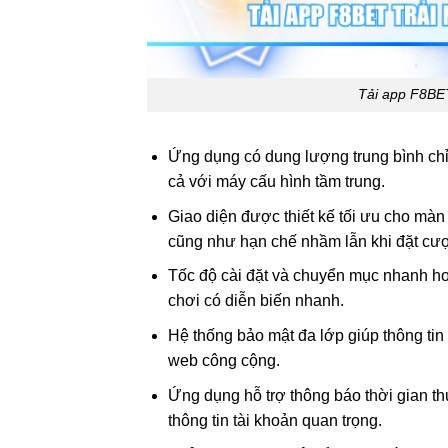
Tải app F8BET
Ứng dụng có dung lượng trung bình chỉ
cả với máy cấu hình tầm trung.
Giao diện được thiết kế tối ưu cho màn
cũng như hạn chế nhầm lẫn khi đặt cư
Tốc độ cài đặt và chuyển mục nhanh hơn
chơi có diễn biến nhanh.
Hệ thống bảo mật đa lớp giúp thông tin
web công cộng.
Ứng dụng hỗ trợ thông báo thời gian t
thông tin tài khoản quan trọng.