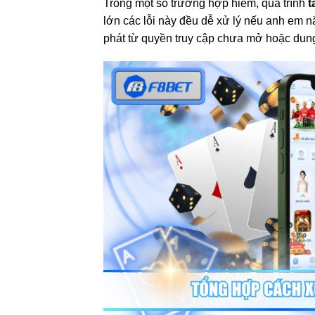
Trong một số trường hợp hiếm, quá trình
t
lớn các lỗi này đều dễ xử lý nếu anh em 
phát từ quyền truy cập chưa mở hoặc dun