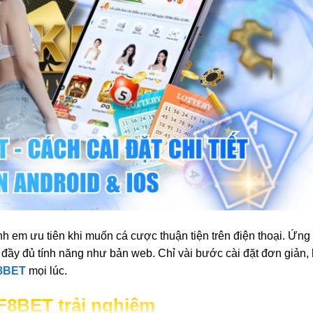
h em ưu tiên khi muốn cá cược thuận tiện trên điện thoại. Ứng
 đầy đủ tính năng như bản web. Chỉ vài bước cài đặt đơn giản, 
8BET
mọi lúc.
 F8BET trải nghiệm