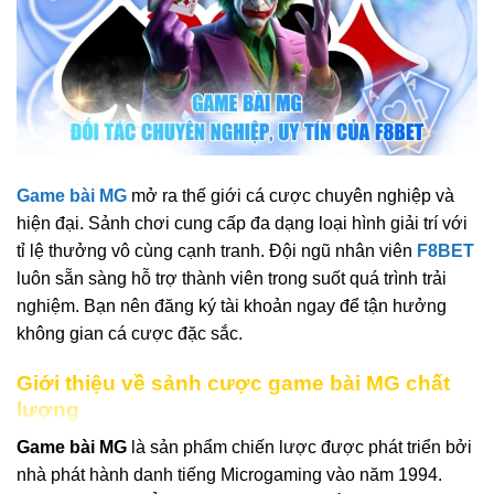
Game bài MG
mở ra thế giới cá cược chuyên nghiệp và
hiện đại. Sảnh chơi cung cấp đa dạng loại hình giải trí với
tỉ lệ thưởng vô cùng cạnh tranh. Đội ngũ nhân viên
F8BET
luôn sẵn sàng hỗ trợ thành viên trong suốt quá trình trải
nghiệm. Bạn nên đăng ký tài khoản ngay để tận hưởng
không gian cá cược đặc sắc.
Giới thiệu về sảnh cược game bài MG chất
lượng
Game bài MG
là sản phẩm chiến lược được phát triển bởi
nhà phát hành danh tiếng Microgaming vào năm 1994.