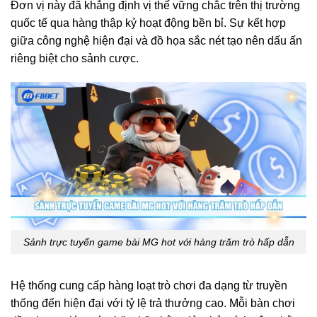
Đơn vị này đã khẳng định vị thế vững chắc trên thị trường
quốc tế qua hàng thập kỷ hoạt động bền bỉ. Sự kết hợp
giữa công nghệ hiện đại và đồ họa sắc nét tạo nên dấu ấn
riêng biệt cho sảnh cược.
Sảnh trực tuyến game bài MG hot với hàng trăm trò hấp dẫn
Hệ thống cung cấp hàng loạt trò chơi đa dạng từ truyền
thống đến hiện đại với tỷ lệ trả thưởng cao. Mỗi bàn chơi