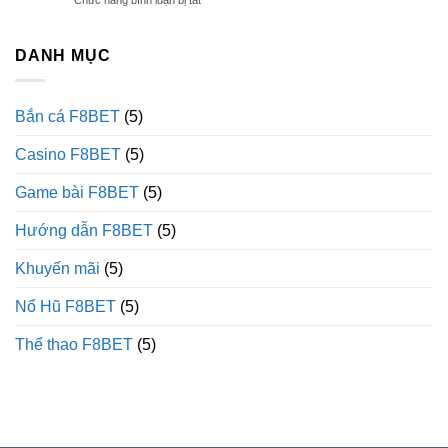
Chức năng bình luận bị tắt
200%
Giá
Khuyến
Nhận
Trị
Mãi
Thưởng
Khủng
Sinh
DANH MỤC
Gấp
Nhật
Đôi
F8BET
Từ
–
F8BET
Bắn cá F8BET
(5)
Quà
Tặng
Casino F8BET
(5)
Tri
Ân
Hội
Game bài F8BET
(5)
Viên
Hướng dẫn F8BET
(5)
Khuyến mãi
(5)
Nổ Hũ F8BET
(5)
Thể thao F8BET
(5)