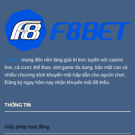
F8BET
mang đến nền tảng giải trí trực tuyến với casino
live, cá cược thể thao, slot game đa dạng, bảo mật cao và
nhiều chương trình khuyến mãi hấp dẫn cho người chơi.
Đăng ký ngay hôm nay nhận khuyến mãi 88 triệu.
THÔNG TIN
Giấy phép hoạt động