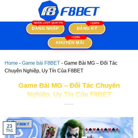
Bỏ
qua
nội
dung
ĐĂNG NHÂP
ĐĂNG KÝ
KHUYẾN MÃI
Home
-
Game bài F8BET
-
Game Bài MG – Đối Tác
Chuyên Nghiệp, Uy Tín Của F8BET
Game Bài MG – Đối Tác Chuyên
Nghiệp, Uy Tín Của F8BET
23
Th1