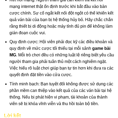
mạng internet thật ổn định trước khi bắt đầu vào bàn
cược chính. Sự cố ngắt kết nối đột ngột có thể khiến kết
quả ván bài của bạn bị hệ thống hủy bỏ. Hãy chắc chắn
rằng thiết bị di động hoặc máy tính đủ pin để không làm
gián đoạn cuộc vui.
Quy định cược: Hội viên phải đọc kỹ các điều khoản và
quy định về mức cược tối thiểu tại mỗi sảnh
game bài
MG
. Mỗi trò chơi đều có những luật lệ riêng biệt yêu cầu
người tham gia phải tuân thủ một cách nghiêm ngặt.
Việc hiểu rõ luật chơi giúp bạn tự tin hơn khi đưa ra các
quyết định đặt tiền vào cửa cược.
Tính minh bạch: Bạn tuyệt đối không được sử dụng các
phần mềm can thiệp vào kết quả của các ván bài tại hệ
thống. Nếu bị phát hiện vi phạm, tài khoản của thành
viên sẽ bị khóa vĩnh viễn và thu hồi toàn bộ tiền.
Lời kết