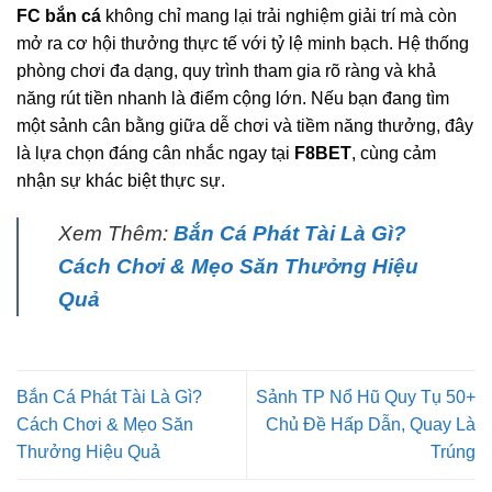
FC bắn cá
không chỉ mang lại trải nghiệm giải trí mà còn
mở ra cơ hội thưởng thực tế với tỷ lệ minh bạch. Hệ thống
phòng chơi đa dạng, quy trình tham gia rõ ràng và khả
năng rút tiền nhanh là điểm cộng lớn. Nếu bạn đang tìm
một sảnh cân bằng giữa dễ chơi và tiềm năng thưởng, đây
là lựa chọn đáng cân nhắc ngay tại
F8BET
, cùng cảm
nhận sự khác biệt thực sự.
Xem Thêm:
Bắn Cá Phát Tài Là Gì?
Cách Chơi & Mẹo Săn Thưởng Hiệu
Quả
Bắn Cá Phát Tài Là Gì?
Sảnh TP Nổ Hũ Quy Tụ 50+
Cách Chơi & Mẹo Săn
Chủ Đề Hấp Dẫn, Quay Là
Thưởng Hiệu Quả
Trúng