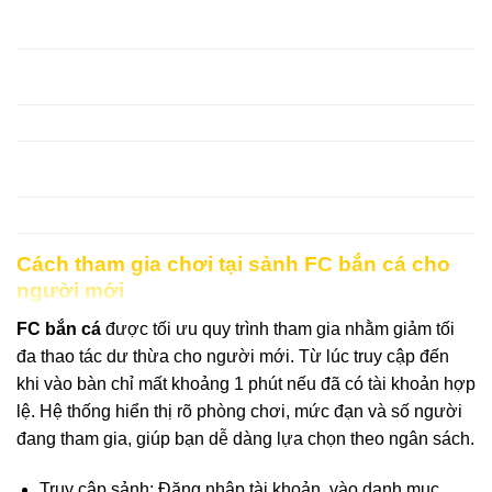
Số
Hệ số thưởng
Tần suất
Tên game
phòng
tối đa
boss
Thủy Cung Truyền
3
300x
20 phút
Thuyết
Đại Chiến Cá Mập
2
500x
30 phút
Rồng Vàng Đại
2
400x
25 phút
Dương
Kho Báu Atlantis
1
200x
15 phút
Cách tham gia chơi tại sảnh FC bắn cá cho
người mới
FC bắn cá
được tối ưu quy trình tham gia nhằm giảm tối
đa thao tác dư thừa cho người mới. Từ lúc truy cập đến
khi vào bàn chỉ mất khoảng 1 phút nếu đã có tài khoản hợp
lệ. Hệ thống hiển thị rõ phòng chơi, mức đạn và số người
đang tham gia, giúp bạn dễ dàng lựa chọn theo ngân sách.
Truy cập sảnh: Đăng nhập tài khoản, vào danh mục