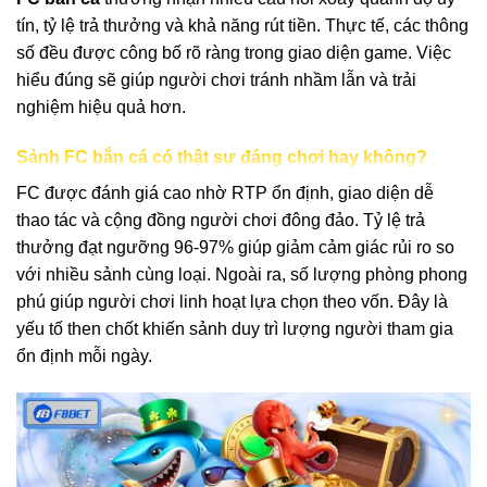
tín, tỷ lệ trả thưởng và khả năng rút tiền. Thực tế, các thông
số đều được công bố rõ ràng trong giao diện game. Việc
hiểu đúng sẽ giúp người chơi tránh nhầm lẫn và trải
nghiệm hiệu quả hơn.
Sảnh FC bắn cá có thật sự đáng chơi hay không?
FC được đánh giá cao nhờ RTP ổn định, giao diện dễ
thao tác và cộng đồng người chơi đông đảo. Tỷ lệ trả
thưởng đạt ngưỡng 96-97% giúp giảm cảm giác rủi ro so
với nhiều sảnh cùng loại. Ngoài ra, số lượng phòng phong
phú giúp người chơi linh hoạt lựa chọn theo vốn. Đây là
yếu tố then chốt khiến sảnh duy trì lượng người tham gia
ổn định mỗi ngày.