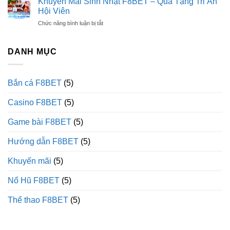
Khuyến Mãi Sinh Nhật F8BET – Quà Tặng Tri Ân
Cái
Nạp
Nhận
Hội Viên
F8BET
Đầu
Thưởng
ở
Chức năng bình luận bị tắt
200%
Giá
Khuyến
Nhận
Trị
Mãi
Thưởng
Khủng
Sinh
DANH MỤC
Gấp
Nhật
Đôi
F8BET
Từ
–
F8BET
Bắn cá F8BET
(5)
Quà
Tặng
Casino F8BET
(5)
Tri
Ân
Hội
Game bài F8BET
(5)
Viên
Hướng dẫn F8BET
(5)
Khuyến mãi
(5)
Nổ Hũ F8BET
(5)
Thể thao F8BET
(5)