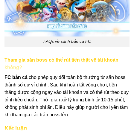
FAQs về sảnh bắn cá FC
Tham gia săn boss có thể rút tiền thật về tài khoản
không?
FC bắn cá
cho phép quy đổi toàn bộ thưởng từ săn boss
thành số dư ví chính. Sau khi hoàn tất vòng chơi, tiền
thắng được cộng ngay vào tài khoản và có thể rút theo quy
trình tiêu chuẩn. Thời gian xử lý trung bình từ 10-15 phút,
không phát sinh phí ẩn. Điều này giúp người chơi yên tâm
khi tham gia các trận boss lớn.
Kết luận